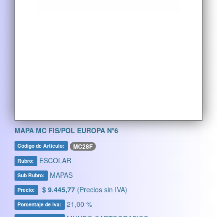
MAPA MC FIS/POL EUROPA Nº6
MC28F
Código de Artículo:
ESCOLAR
Rubro:
MAPAS
Sub Rubro:
$ 9.445,77
(Precios sin IVA)
Precio:
21,00 %
Porcentaje de Iva: