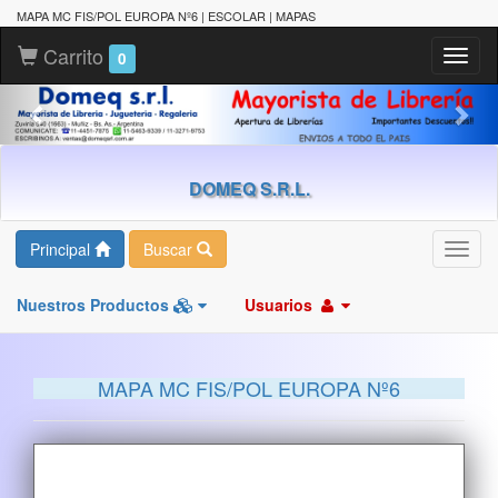
MAPA MC FIS/POL EUROPA Nº6 | ESCOLAR | MAPAS
Carrito
Toggl
0
naviga
DOMEQ S.R.L.
Principal
Buscar
Toggl
navig
Nuestros Productos
Usuarios
MAPA MC FIS/POL EUROPA Nº6