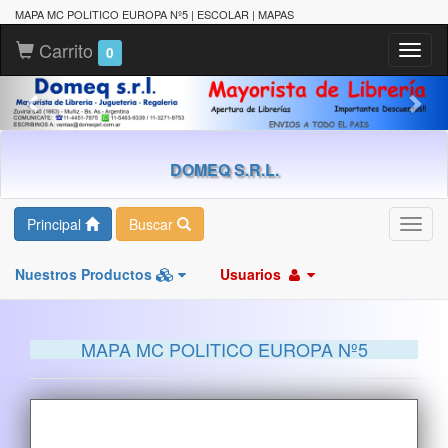
MAPA MC POLITICO EUROPA Nº5 | ESCOLAR | MAPAS
Carrito
Toggl
0
naviga
DOMEQ S.R.L.
Principal
Buscar
Toggl
navig
Nuestros Productos
Usuarios
MAPA MC POLITICO EUROPA Nº5