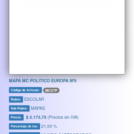
MAPA MC POLITICO EUROPA Nº5
MC27P
Código de Artículo:
ESCOLAR
Rubro:
MAPAS
Sub Rubro:
$ 2.173,75
(Precios sin IVA)
Precio:
21,00 %
Porcentaje de Iva: