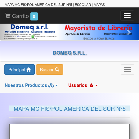
MAPA MC FIS/POL AMERICA DEL SUR Nº5 | ESCOLAR | MAPAS
Carrito
Toggl
0
naviga
DOMEQ S.R.L.
Principal
Buscar
Toggl
navig
Nuestros Productos
Usuarios
MAPA MC FIS/POL AMERICA DEL SUR Nº5