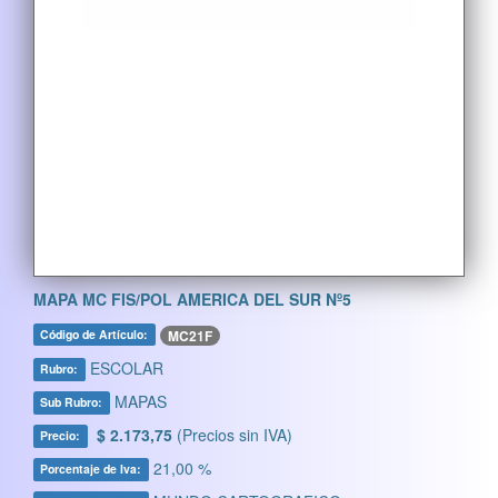
MAPA MC FIS/POL AMERICA DEL SUR Nº5
MC21F
Código de Artículo:
ESCOLAR
Rubro:
MAPAS
Sub Rubro:
$ 2.173,75
(Precios sin IVA)
Precio:
21,00 %
Porcentaje de Iva: