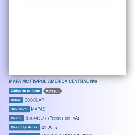
MAPA MC FIS/POL AMERICA CENTRAL Nº6
MC110F
Código de Artículo:
ESCOLAR
Rubro:
MAPAS
Sub Rubro:
$ 9.445,77
(Precios sin IVA)
Precio:
21,00 %
Porcentaje de Iva: