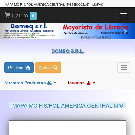
MAPA MC FIS/POL AMERICA CENTRAL Nº6 | ESCOLAR | MAPAS
Carrito
Toggl
0
naviga
DOMEQ S.R.L.
Principal
Buscar
Toggl
navig
Nuestros Productos
Usuarios
MAPA MC FIS/POL AMERICA CENTRAL Nº6