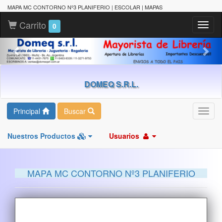
MAPA MC CONTORNO Nº3 PLANIFERIO | ESCOLAR | MAPAS
Carrito
Toggl
0
naviga
DOMEQ S.R.L.
Principal
Buscar
Toggl
navig
Nuestros Productos
Usuarios
MAPA MC CONTORNO Nº3 PLANIFERIO