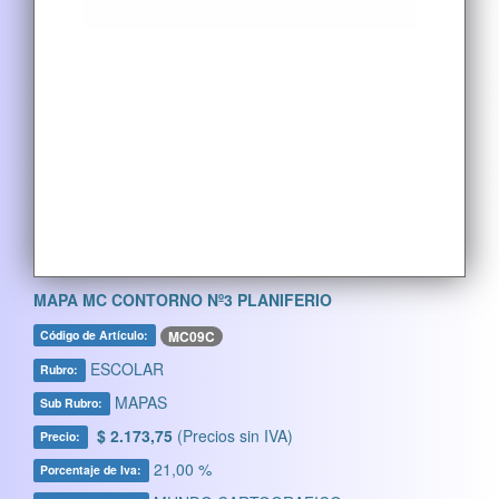
MAPA MC CONTORNO Nº3 PLANIFERIO
MC09C
Código de Artículo:
ESCOLAR
Rubro:
MAPAS
Sub Rubro:
$ 2.173,75
(Precios sin IVA)
Precio:
21,00 %
Porcentaje de Iva: