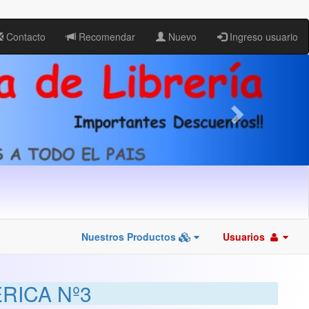
Contacto
Recomendar
Nuevo
Ingreso usuario
Nuestros Productos
Usuarios
RICA Nº3