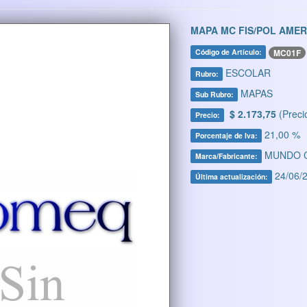
MAPA MC FIS/POL AMER
MC01F
Código de Artículo:
ESCOLAR
Rubro:
MAPAS
Sub Rubro:
$ 2.173,75
(Preci
Precio:
21,00 %
Porcentaje de Iva:
MUNDO 
Marca/Fabricante:
24/06/2
Última actualización: