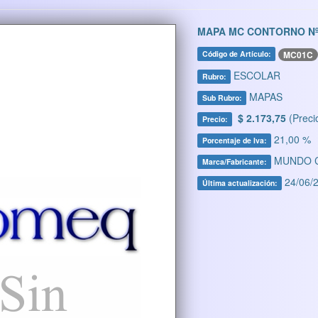
MAPA MC CONTORNO Nº
MC01C
Código de Artículo:
ESCOLAR
Rubro:
MAPAS
Sub Rubro:
$ 2.173,75
(Preci
Precio:
21,00 %
Porcentaje de Iva:
MUNDO 
Marca/Fabricante:
24/06/2
Última actualización: