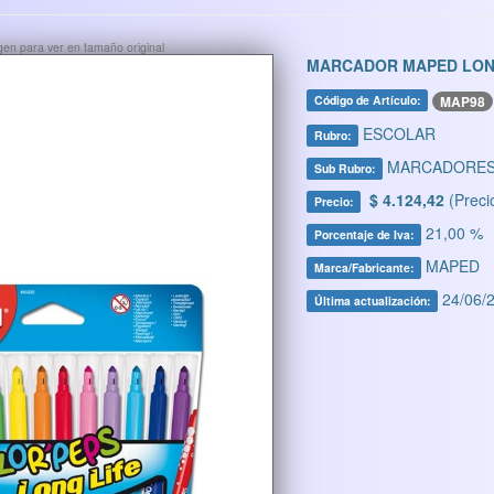
ágen para ver en tamaño original
MARCADOR MAPED LONG
MAP98
Código de Artículo:
ESCOLAR
Rubro:
MARCADORE
Sub Rubro:
$ 4.124,42
(Preci
Precio:
21,00 %
Porcentaje de Iva:
MAPED
Marca/Fabricante:
24/06/2
Última actualización: