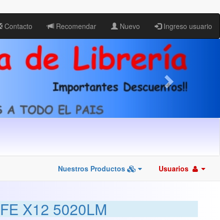
Contacto
Recomendar
Nuevo
Ingreso usuario
Nuestros Productos
Usuarios
FE X12 5020LM