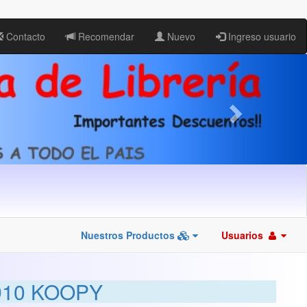
Contacto
Recomendar
Nuevo
Ingreso usuario
Nuestros Productos
Usuarios
910 KOOPY