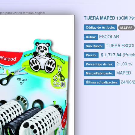
ágen para ver en tamaño original
TIJERA MAPED 13CM 79
MAP66
Código de Artículo:
ESCOLAR
Rubro:
TIJERA ESCO
Sub Rubro:
$ 1.717,84
(Preci
Precio:
21,00 %
Porcentaje de Iva:
MAPED
Marca/Fabricante:
24/06/2
Última actualización: