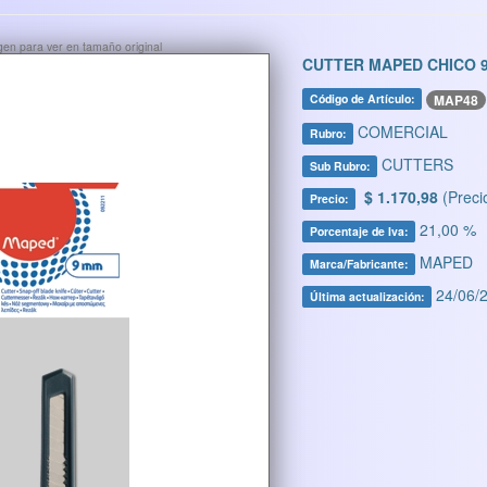
ágen para ver en tamaño original
CUTTER MAPED CHICO 
MAP48
Código de Artículo:
COMERCIAL
Rubro:
CUTTERS
Sub Rubro:
$ 1.170,98
(Preci
Precio:
21,00 %
Porcentaje de Iva:
MAPED
Marca/Fabricante:
24/06/2
Última actualización: