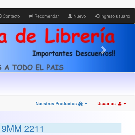
Contacto
Recomendar
Nuevo
Ingreso usuario
Nuestros Productos
Usuarios
 9MM 2211