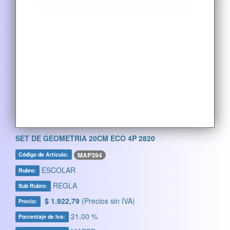
SET DE GEOMETRIA 20CM ECO 4P 2820
MAP394
Código de Artículo:
ESCOLAR
Rubro:
REGLA
Sub Rubro:
$ 1.922,79
(Precios sin IVA)
Precio:
21,00 %
Porcentaje de Iva: