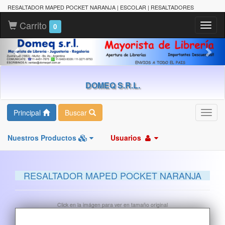
RESALTADOR MAPED POCKET NARANJA | ESCOLAR | RESALTADORES
Carrito
Toggl
0
naviga
DOMEQ S.R.L.
Principal
Buscar
Toggl
navig
Nuestros Productos
Usuarios
RESALTADOR MAPED POCKET NARANJA
Click en la imágen para ver en tamaño original