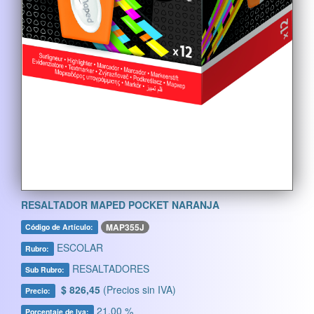
RESALTADOR MAPED POCKET NARANJA
MAP355J
Código de Artículo:
ESCOLAR
Rubro:
RESALTADORES
Sub Rubro:
$ 826,45
(Precios sin IVA)
Precio:
21,00 %
Porcentaje de Iva: