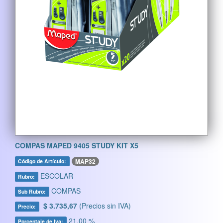
COMPAS MAPED 9405 STUDY KIT X5
MAP32
Código de Artículo:
ESCOLAR
Rubro:
COMPAS
Sub Rubro:
$ 3.735,67
(Precios sin IVA)
Precio:
21,00 %
Porcentaje de Iva: