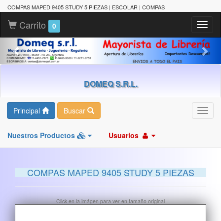
COMPAS MAPED 9405 STUDY 5 PIEZAS | ESCOLAR | COMPAS
Carrito
Toggl
0
naviga
DOMEQ S.R.L.
Principal
Buscar
Toggl
navig
Nuestros Productos
Usuarios
COMPAS MAPED 9405 STUDY 5 PIEZAS
Click en la imágen para ver en tamaño original