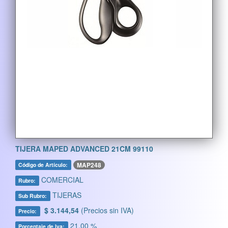
TIJERA MAPED ADVANCED 21CM 99110
MAP248
Código de Artículo:
COMERCIAL
Rubro:
TIJERAS
Sub Rubro:
$ 3.144,54
(Precios sin IVA)
Precio:
21,00 %
Porcentaje de Iva: