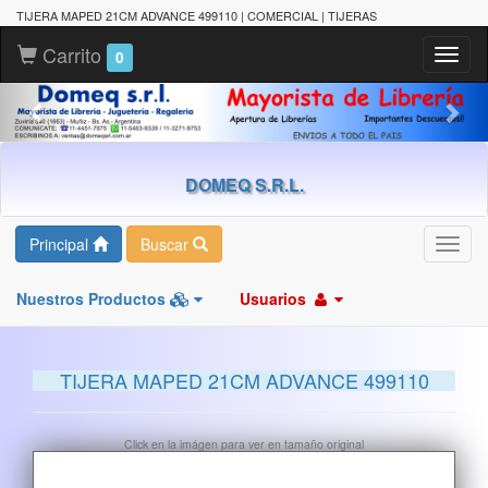
TIJERA MAPED 21CM ADVANCE 499110 | COMERCIAL | TIJERAS
Carrito
Toggl
0
naviga
DOMEQ S.R.L.
Principal
Buscar
Toggl
navig
Nuestros Productos
Usuarios
TIJERA MAPED 21CM ADVANCE 499110
Click en la imágen para ver en tamaño original