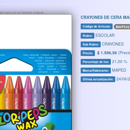
ágen para ver en tamaño original
CRAYONES DE CERA MAP
MAP242
Código de Artículo:
ESCOLAR
Rubro:
CRAYONES
Sub Rubro:
$ 1.596,56
(Preci
Precio:
21,00 %
Porcentaje de Iva:
MAPED
Marca/Fabricante:
24/06/2
Última actualización: