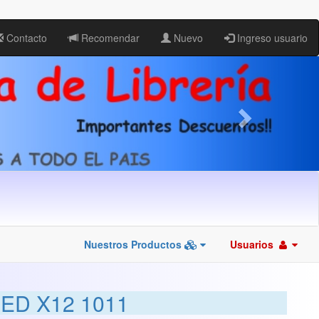
Contacto
Recomendar
Nuevo
Ingreso usuario
Nuestros Productos
Usuarios
ED X12 1011