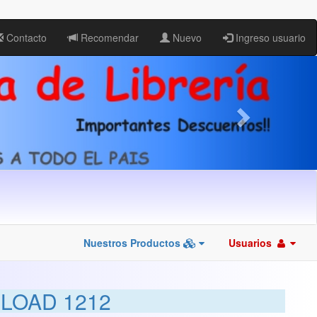
Contacto
Recomendar
Nuevo
Ingreso usuario
Nuestros Productos
Usuarios
LOAD 1212