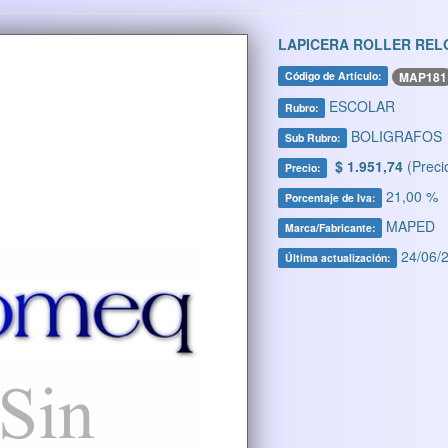
LAPICERA ROLLER REL
MAP181
Código de Artículo:
ESCOLAR
Rubro:
BOLIGRAFOS
Sub Rubro:
$ 1.951,74
(Preci
Precio:
21,00 %
Porcentaje de Iva:
MAPED
Marca/Fabricante:
24/06/2
Última actualización: