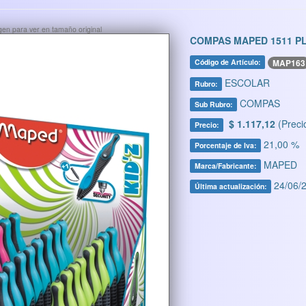
ágen para ver en tamaño original
COMPAS MAPED 1511 PL
MAP163
Código de Artículo:
ESCOLAR
Rubro:
COMPAS
Sub Rubro:
$ 1.117,12
(Preci
Precio:
21,00 %
Porcentaje de Iva:
MAPED
Marca/Fabricante:
24/06/2
Última actualización: