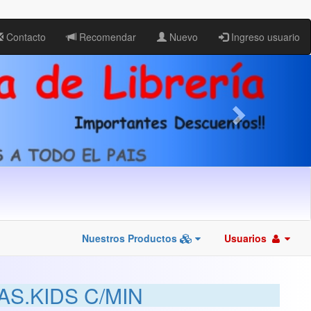
Contacto
Recomendar
Nuevo
Ingreso usuario
Nuestros Productos
Usuarios
S.KIDS C/MIN