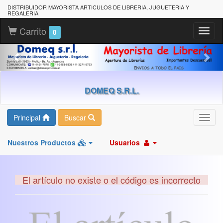
DISTRIBUIDOR MAYORISTA ARTICULOS DE LIBRERIA, JUGUETERIA Y
REGALERIA
Carrito
Toggl
0
naviga
DOMEQ S.R.L.
Principal
Buscar
Toggl
navig
Nuestros Productos
Usuarios
El artículo no existe o el código es incorrecto