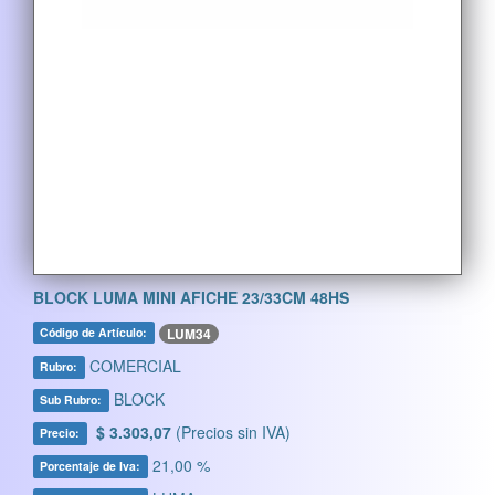
BLOCK LUMA MINI AFICHE 23/33CM 48HS
LUM34
Código de Artículo:
COMERCIAL
Rubro:
BLOCK
Sub Rubro:
$ 3.303,07
(Precios sin IVA)
Precio:
21,00 %
Porcentaje de Iva: