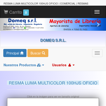
RESMA LUMA MULTICOLOR 100HJS OFICIO | COMERCIAL | RESMAS
Carrito
Toggl
0
naviga
DOMEQ S.R.L.
Principal
Buscar
Toggl
navig
Nuestros Productos
Usuarios
RESMA LUMA MULTICOLOR 100HJS OFICIO
Click en la imágen para ver en tamaño original