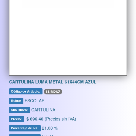
CARTULINA LUMA METAL 61X44CM AZUL
LUM26Z
Código de Artículo:
ESCOLAR
Rubro:
CARTULINA
Sub Rubro:
$ 896,40
(Precios sin IVA)
Precio:
21,00 %
Porcentaje de Iva: