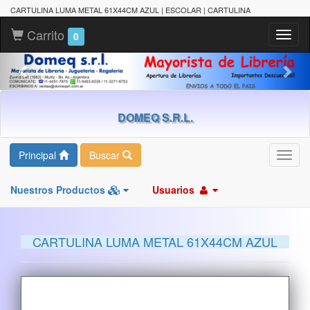
CARTULINA LUMA METAL 61X44CM AZUL | ESCOLAR | CARTULINA
Carrito
Toggl
0
naviga
DOMEQ S.R.L.
Principal
Buscar
Toggl
navig
Nuestros Productos
Usuarios
CARTULINA LUMA METAL 61X44CM AZUL