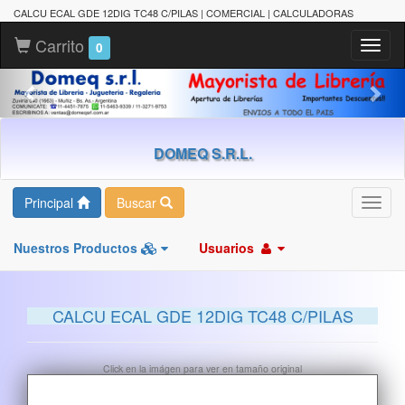
CALCU ECAL GDE 12DIG TC48 C/PILAS | COMERCIAL | CALCULADORAS
Carrito
Toggl
0
naviga
DOMEQ S.R.L.
Principal
Buscar
Toggl
navig
Nuestros Productos
Usuarios
CALCU ECAL GDE 12DIG TC48 C/PILAS
Click en la imágen para ver en tamaño original