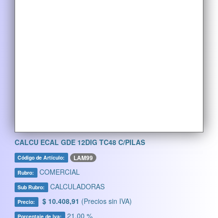
CALCU ECAL GDE 12DIG TC48 C/PILAS
LAM99
Código de Artículo:
COMERCIAL
Rubro:
CALCULADORAS
Sub Rubro:
$ 10.408,91
(Precios sin IVA)
Precio:
21,00 %
Porcentaje de Iva: