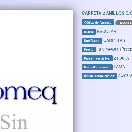
CARPETA 2 ANILLOS C/
LAM85A
Código de Artículo:
ESCOLAR
Rubro:
CARPETAS
Sub Rubro:
$ 3.144,01
(Preci
Precio:
21,00 %
Porcentaje de Iva:
LAMA
Marca/Fabricante:
24/06/2
Última actualización: