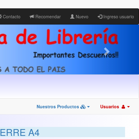
Contacto
Recomendar
Nuevo
Ingreso usuario
Nuestros Productos
Usuarios
IERRE A4