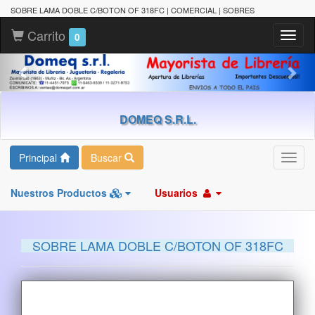
SOBRE LAMA DOBLE C/BOTON OF 318FC | COMERCIAL | SOBRES
Carrito
Toggl
0
naviga
DOMEQ S.R.L.
Principal
Buscar
Toggl
navig
Nuestros Productos
Usuarios
SOBRE LAMA DOBLE C/BOTON OF 318FC