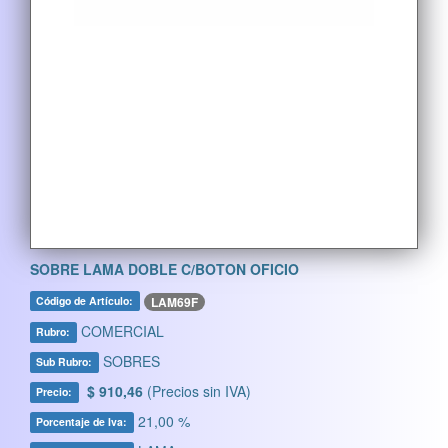
SOBRE LAMA DOBLE C/BOTON OFICIO
LAM69F
Código de Artículo:
COMERCIAL
Rubro:
SOBRES
Sub Rubro:
$ 910,46
(Precios sin IVA)
Precio:
21,00 %
Porcentaje de Iva: