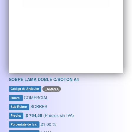
SOBRE LAMA DOBLE C/BOTON A4
LAM69A
Código de Artículo:
COMERCIAL
Rubro:
SOBRES
Sub Rubro:
$ 754,56
(Precios sin IVA)
Precio:
21,00 %
Porcentaje de Iva: