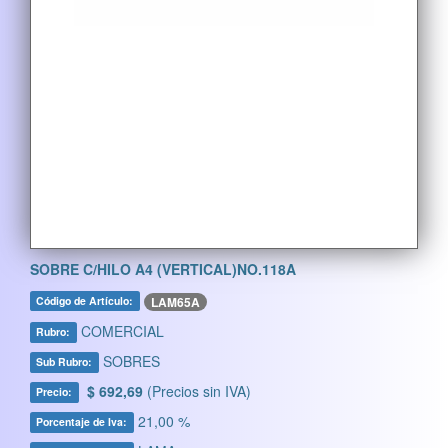
SOBRE C/HILO A4 (VERTICAL)NO.118A
LAM65A
Código de Artículo:
COMERCIAL
Rubro:
SOBRES
Sub Rubro:
$ 692,69
(Precios sin IVA)
Precio:
21,00 %
Porcentaje de Iva: