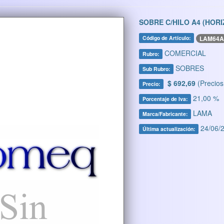
SOBRE C/HILO A4 (HOR
LAM64A
Código de Artículo:
COMERCIAL
Rubro:
SOBRES
Sub Rubro:
$ 692,69
(Precios
Precio:
21,00 %
Porcentaje de Iva:
LAMA
Marca/Fabricante:
24/06/2
Última actualización: