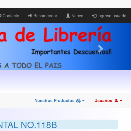
Contacto
Recomendar
Nuevo
Ingreso usuario
Nuestros Productos
Usuarios
NTAL NO.118B