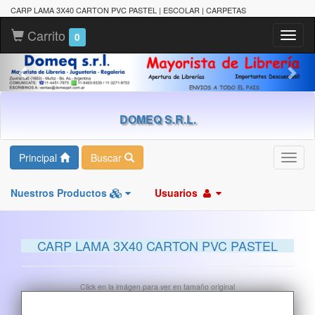
CARP LAMA 3X40 CARTON PVC PASTEL | ESCOLAR | CARPETAS
Carrito
Toggl
0
naviga
DOMEQ S.R.L.
Principal
Buscar
Toggl
navig
Nuestros Productos
Usuarios
CARP LAMA 3X40 CARTON PVC PASTEL
Click en la imágen para ver en tamaño original