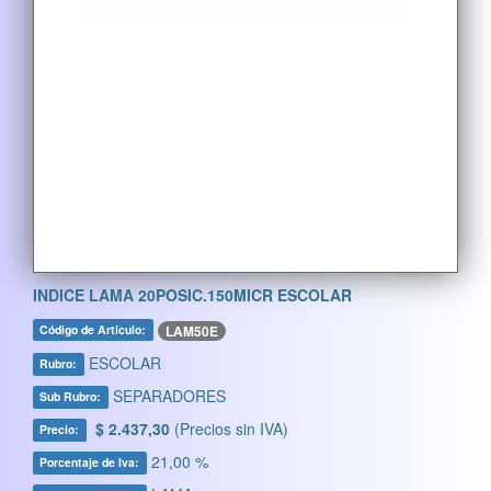
INDICE LAMA 20POSIC.150MICR ESCOLAR
LAM50E
Código de Artículo:
ESCOLAR
Rubro:
SEPARADORES
Sub Rubro:
$ 2.437,30
(Precios sin IVA)
Precio:
21,00 %
Porcentaje de Iva: