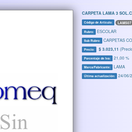
CARPETA LAMA 3 SOL.C
LAM507
Código de Artículo:
ESCOLAR
Rubro:
CARPETAS CO
Sub Rubro:
$ 3.023,11
(Preci
Precio:
21,00 %
Porcentaje de Iva:
LAMA
Marca/Fabricante:
24/06/2
Última actualización: