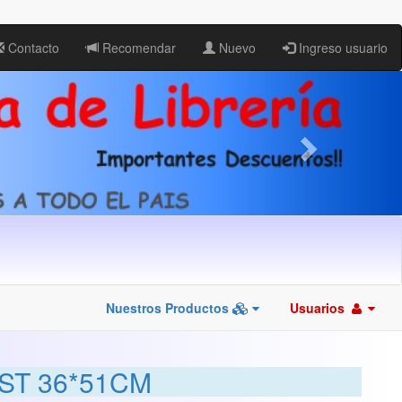
Contacto
Recomendar
Nuevo
Ingreso usuario
Nuestros Productos
Usuarios
ST 36*51CM