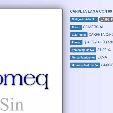
CARPETA LAMA CON 60 
LAM41F
Código de Artículo:
COMERCIAL
Rubro:
CARPETA C/F
Sub Rubro:
$ 4.897,46
(Preci
Precio:
21,00 %
Porcentaje de Iva:
LAMA
Marca/Fabricante:
24/06/2
Última actualización: