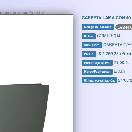
ágen para ver en tamaño original
CARPETA LAMA CON 40 
LAM40A
Código de Artículo:
COMERCIAL
Rubro:
CARPETA C/F
Sub Rubro:
$ 2.759,25
(Preci
Precio:
21,00 %
Porcentaje de Iva:
LAMA
Marca/Fabricante:
24/06/2
Última actualización: