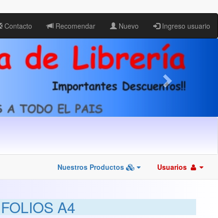
Contacto
Recomendar
Nuevo
Ingreso usuario
Nuestros Productos
Usuarios
FOLIOS A4