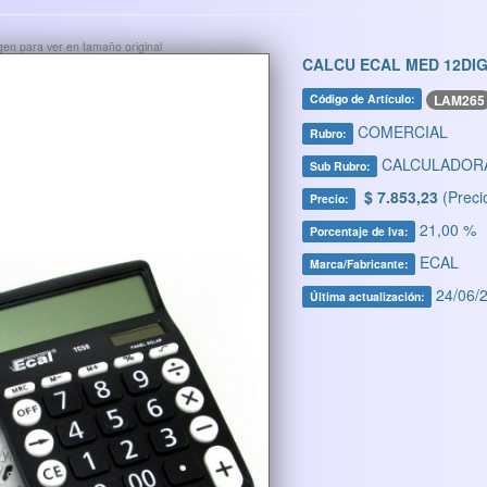
ágen para ver en tamaño original
CALCU ECAL MED 12DIG
LAM265
Código de Artículo:
COMERCIAL
Rubro:
CALCULADOR
Sub Rubro:
$ 7.853,23
(Preci
Precio:
21,00 %
Porcentaje de Iva:
ECAL
Marca/Fabricante:
24/06/2
Última actualización: