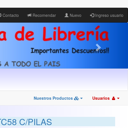
Contacto
Recomendar
Nuevo
Ingreso usuario
Nuestros Productos
Usuarios
C58 C/PILAS