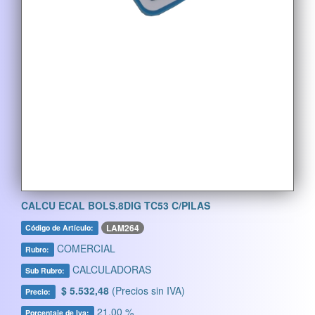
CALCU ECAL BOLS.8DIG TC53 C/PILAS
LAM264
Código de Artículo:
COMERCIAL
Rubro:
CALCULADORAS
Sub Rubro:
$ 5.532,48
(Precios sin IVA)
Precio:
21,00 %
Porcentaje de Iva: