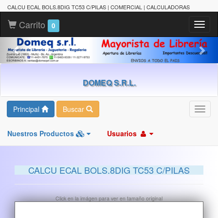
CALCU ECAL BOLS.8DIG TC53 C/PILAS | COMERCIAL | CALCULADORAS
Carrito
Toggl
0
naviga
DOMEQ S.R.L.
Principal
Buscar
Toggl
navig
Nuestros Productos
Usuarios
CALCU ECAL BOLS.8DIG TC53 C/PILAS
Click en la imágen para ver en tamaño original