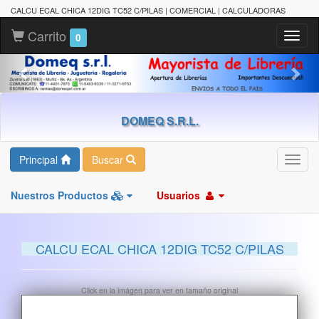
CALCU ECAL CHICA 12DIG TC52 C/PILAS | COMERCIAL | CALCULADORAS
Carrito
Toggl
0
naviga
DOMEQ S.R.L.
Principal
Buscar
Toggl
navig
Nuestros Productos
Usuarios
CALCU ECAL CHICA 12DIG TC52 C/PILAS
Click en la imágen para ver en tamaño original