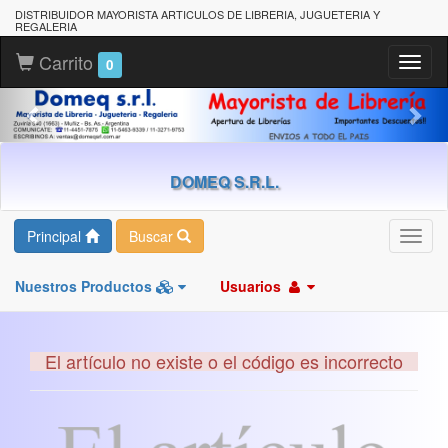
DISTRIBUIDOR MAYORISTA ARTICULOS DE LIBRERIA, JUGUETERIA Y
REGALERIA
Carrito
Toggl
0
naviga
DOMEQ S.R.L.
Principal
Buscar
Toggl
navig
Nuestros Productos
Usuarios
El artículo no existe o el código es incorrecto