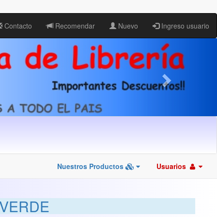
Contacto
Recomendar
Nuevo
Ingreso usuario
Nuestros Productos
Usuarios
 VERDE