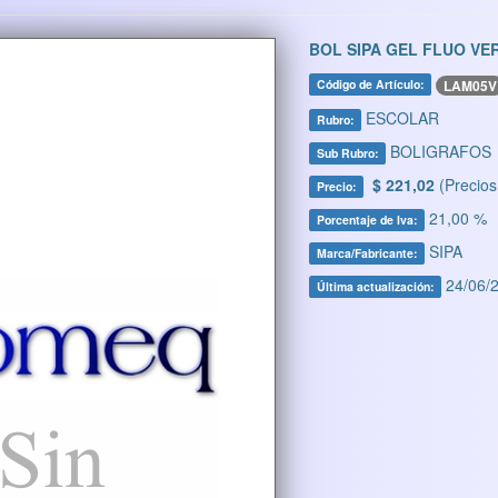
BOL SIPA GEL FLUO VE
LAM05V
Código de Artículo:
ESCOLAR
Rubro:
BOLIGRAFOS
Sub Rubro:
$ 221,02
(Precios
Precio:
21,00 %
Porcentaje de Iva:
SIPA
Marca/Fabricante:
24/06/2
Última actualización: