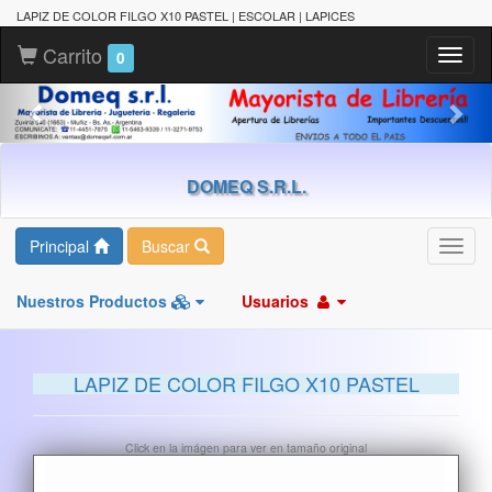
LAPIZ DE COLOR FILGO X10 PASTEL | ESCOLAR | LAPICES
Carrito
Toggl
0
naviga
DOMEQ S.R.L.
Principal
Buscar
Toggl
navig
Nuestros Productos
Usuarios
LAPIZ DE COLOR FILGO X10 PASTEL
Click en la imágen para ver en tamaño original