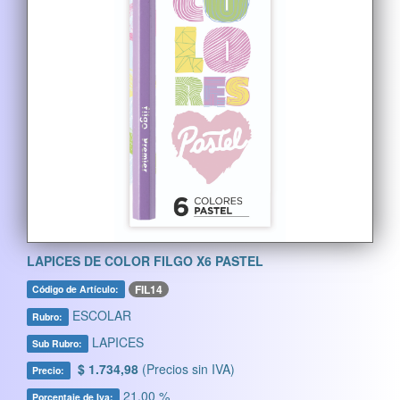
LAPICES DE COLOR FILGO X6 PASTEL
FIL14
Código de Artículo:
ESCOLAR
Rubro:
LAPICES
Sub Rubro:
$ 1.734,98
(Precios sin IVA)
Precio:
21,00 %
Porcentaje de Iva: