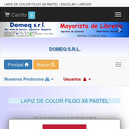
LAPIZ DE COLOR FILGO X6 PASTEL | ESCOLAR | LAPICES
Carrito
Toggl
0
naviga
DOMEQ S.R.L.
Principal
Buscar
Toggl
navig
Nuestros Productos
Usuarios
LAPIZ DE COLOR FILGO X6 PASTEL
Click en la imágen para ver en tamaño original