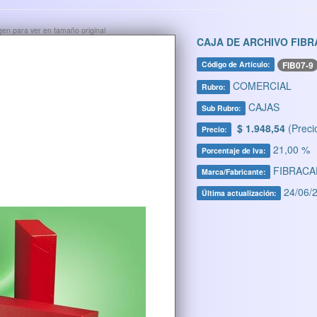
ágen para ver en tamaño original
CAJA DE ARCHIVO FIB
FIB07-9
Código de Artículo:
COMERCIAL
Rubro:
CAJAS
Sub Rubro:
$ 1.948,54
(Preci
Precio:
21,00 %
Porcentaje de Iva:
FIBRACA
Marca/Fabricante:
24/06/2
Última actualización: