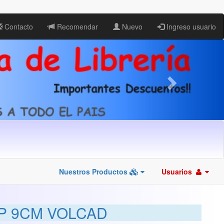
Contacto
Recomendar
Nuevo
Ingreso usuario
Nuestros Productos
Usuarios
P 9CM VOLCAD