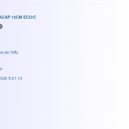
ACAP 12CM ECO/C
2
os sin IVA)
P
026 9:21:13