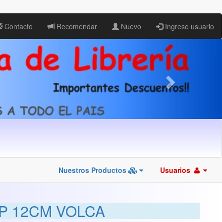
Contacto
Recomendar
Nuevo
Ingreso usuario
Nuestros Productos
Usuarios
P 12CM VOLCA