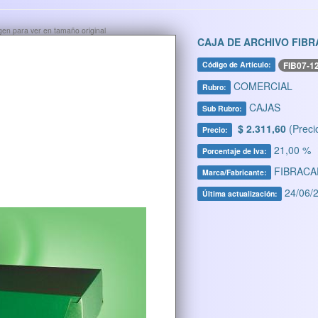
ágen para ver en tamaño original
CAJA DE ARCHIVO FIBR
FIB07-1
Código de Artículo:
COMERCIAL
Rubro:
CAJAS
Sub Rubro:
$ 2.311,60
(Preci
Precio:
21,00 %
Porcentaje de Iva:
FIBRACA
Marca/Fabricante:
24/06/2
Última actualización: