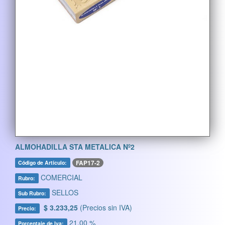
ALMOHADILLA STA METALICA Nº2
FAP17-2
Código de Artículo:
COMERCIAL
Rubro:
SELLOS
Sub Rubro:
$ 3.233,25
(Precios sin IVA)
Precio:
21,00 %
Porcentaje de Iva: