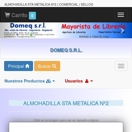
ALMOHADILLA STA METALICA Nº2 | COMERCIAL | SELLOS
Carrito
Toggl
0
naviga
DOMEQ S.R.L.
Principal
Buscar
Toggl
navig
Nuestros Productos
Usuarios
ALMOHADILLA STA METALICA Nº2
Click en la imágen para ver en tamaño original