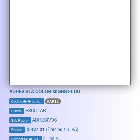
ADHES STA COLOR 30GRS FLUO
FAP12
Código de Artículo:
ESCOLAR
Rubro:
ADHESIVOS
Sub Rubro:
$ 427,21
(Precios sin IVA)
Precio:
21,00 %
Porcentaje de Iva: