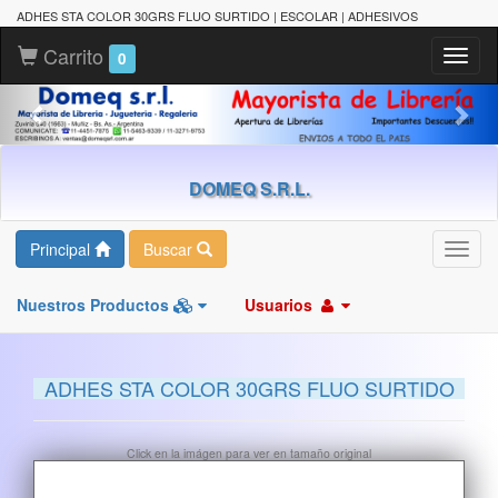
ADHES STA COLOR 30GRS FLUO SURTIDO | ESCOLAR | ADHESIVOS
Carrito
Toggl
0
naviga
DOMEQ S.R.L.
Principal
Buscar
Toggl
navig
Nuestros Productos
Usuarios
ADHES STA COLOR 30GRS FLUO SURTIDO
Click en la imágen para ver en tamaño original