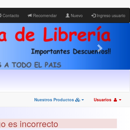
Contacto
Recomendar
Nuevo
Ingreso usuario
Nuestros Productos
Usuarios
go es incorrecto