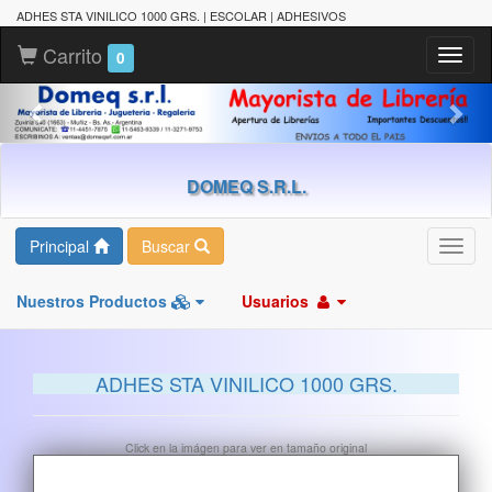
ADHES STA VINILICO 1000 GRS. | ESCOLAR | ADHESIVOS
Carrito
Toggl
0
naviga
DOMEQ S.R.L.
Principal
Buscar
Toggl
navig
Nuestros Productos
Usuarios
ADHES STA VINILICO 1000 GRS.
Click en la imágen para ver en tamaño original