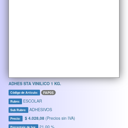
ADHES STA VINILICO 1 KG.
FAP05
Código de Artículo:
ESCOLAR
Rubro:
ADHESIVOS
Sub Rubro:
$ 4.028,08
(Precios sin IVA)
Precio:
21,00 %
Porcentaje de Iva: