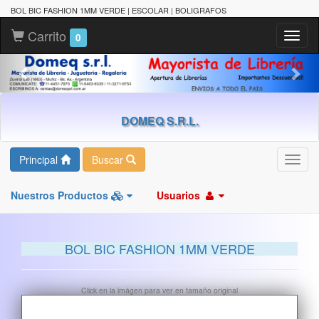
BOL BIC FASHION 1MM VERDE | ESCOLAR | BOLIGRAFOS
Carrito
Toggl
0
naviga
DOMEQ S.R.L.
Principal
Buscar
Toggl
navig
Nuestros Productos
Usuarios
BOL BIC FASHION 1MM VERDE
Click en la imágen para ver en tamaño original