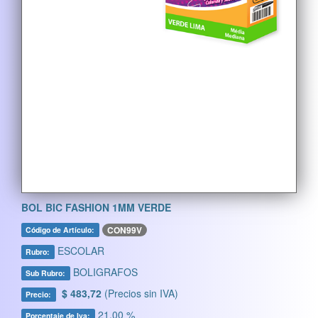
BOL BIC FASHION 1MM VERDE
CON99V
Código de Artículo:
ESCOLAR
Rubro:
BOLIGRAFOS
Sub Rubro:
$ 483,72
(Precios sin IVA)
Precio:
21,00 %
Porcentaje de Iva: