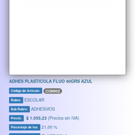
ADHES PLASTICOLA FLUO 40GRS AZUL
CON90Z
Código de Artículo:
ESCOLAR
Rubro:
ADHESIVOS
Sub Rubro:
$ 1.055,23
(Precios sin IVA)
Precio:
21,00 %
Porcentaje de Iva: