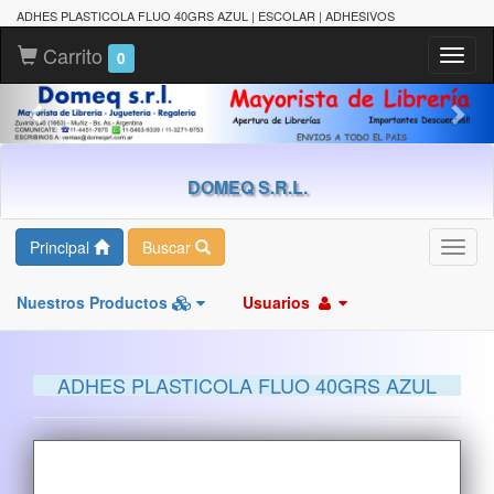
ADHES PLASTICOLA FLUO 40GRS AZUL | ESCOLAR | ADHESIVOS
Carrito
Toggl
0
naviga
DOMEQ S.R.L.
Principal
Buscar
Toggl
navig
Nuestros Productos
Usuarios
ADHES PLASTICOLA FLUO 40GRS AZUL