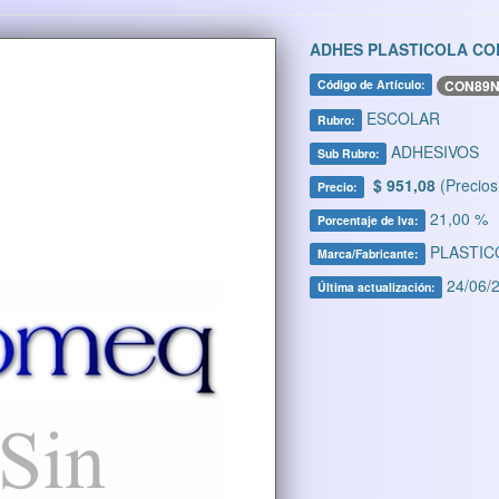
ADHES PLASTICOLA CO
CON89
Código de Artículo:
ESCOLAR
Rubro:
ADHESIVOS
Sub Rubro:
$ 951,08
(Precios
Precio:
21,00 %
Porcentaje de Iva:
PLASTIC
Marca/Fabricante:
24/06/2
Última actualización: