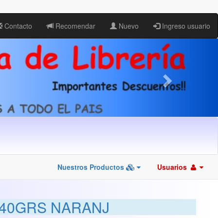
Contacto
Recomendar
Nuevo
Ingreso usuario
Nuestros Productos
Usuarios
 40GRS NARANJ