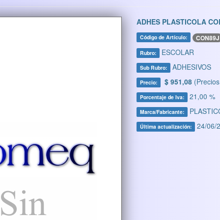
ADHES PLASTICOLA CO
CON89J
Código de Artículo:
ESCOLAR
Rubro:
ADHESIVOS
Sub Rubro:
$ 951,08
(Precios
Precio:
21,00 %
Porcentaje de Iva:
PLASTIC
Marca/Fabricante:
24/06/2
Última actualización: