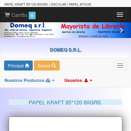
PAPEL KRAFT 85*120 80GRS. | ESCOLAR | PAPEL AFICHE
Carrito
Toggl
0
naviga
DOMEQ S.R.L.
Principal
Buscar
Toggl
navig
Nuestros Productos
Usuarios
PAPEL KRAFT 85*120 80GRS.