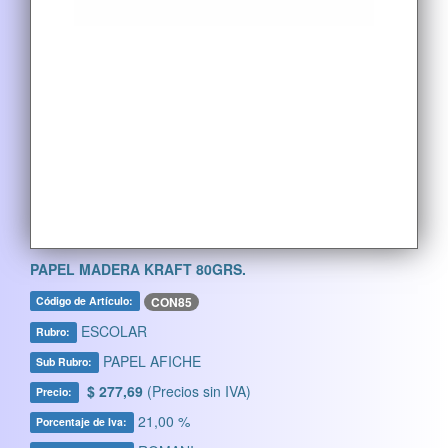
PAPEL MADERA KRAFT 80GRS.
CON85
Código de Artículo:
ESCOLAR
Rubro:
PAPEL AFICHE
Sub Rubro:
$ 277,69
(Precios sin IVA)
Precio:
21,00 %
Porcentaje de Iva: